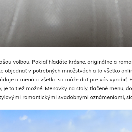
ašou voľbou. Pokiaľ hľadáte krásne, originálne a rom
te objednať v potrebných množstvách a to všetko onli
údaje a mená a všetko sa môže dať pre vás vyrobiť. P
je to tiež možné. Menovky na stoly, tlačené menu, do
 štýlovými romantickými svadobnými oznámeniami, siah