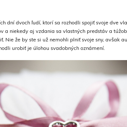
dní dvoch ľudí, ktorí sa rozhodli spojiť svoje dve vla
a niekedy aj vzdania sa vlastných predstáv a túžob v 
ť. Nie že by ste si už nemohli plniť svoje sny, avšak 
hodli urobiť je úlohou svadobných oznámení.