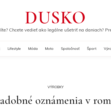
DUSKO
te? Chcete vedieť ako legálne ušetriť na daniach? Pre
t
Lifestyle
Móda
Moto
Spoločnosť
Šport
Výr
VÝROBKY
vadobné oznámenia v rom