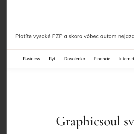
Skip
to
content
Platíte vysoké PZP a skoro vôbec autom nejazdí
Business
Byt
Dovolenka
Financie
Interne
Graphicsoul s