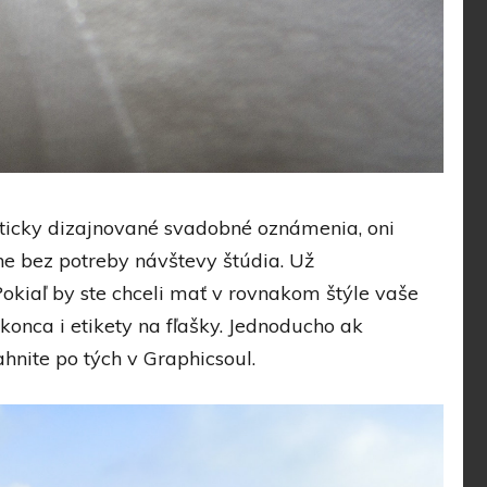
aticky dizajnované svadobné oznámenia, oni
ne bez potreby návštevy štúdia. Už
okiaľ by ste chceli mať v rovnakom štýle vaše
konca i etikety na fľašky. Jednoducho ak
nite po tých v Graphicsoul.