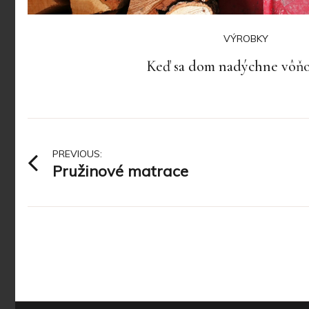
VÝROBKY
Keď sa dom nadýchne vôňo
Navigace
PREVIOUS:
Pružinové matrace
pro
příspěvek