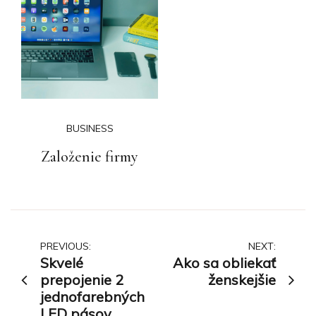
BUSINESS
Založenie firmy
Navigace
PREVIOUS:
NEXT:
Skvelé
Ako sa obliekať
pro
prepojenie 2
ženskejšie
jednofarebných
příspěvek
LED pásov.