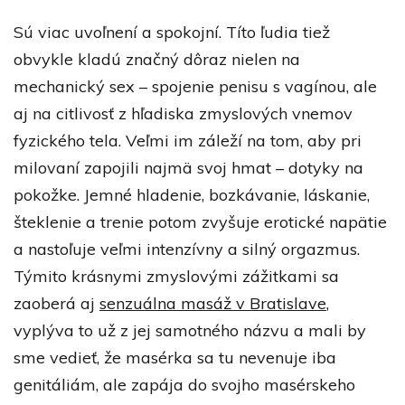
Sú viac uvoľnení a spokojní. Títo ľudia tiež
obvykle kladú značný dôraz nielen na
mechanický sex – spojenie penisu s vagínou, ale
aj na citlivosť z hľadiska zmyslových vnemov
fyzického tela. Veľmi im záleží na tom, aby pri
milovaní zapojili najmä svoj hmat – dotyky na
pokožke. Jemné hladenie, bozkávanie, láskanie,
šteklenie a trenie potom zvyšuje erotické napätie
a nastoľuje veľmi intenzívny a silný orgazmus.
Týmito krásnymi zmyslovými zážitkami sa
zaoberá aj
senzuálna masáž v Bratislave
,
vyplýva to už z jej samotného názvu a mali by
sme vedieť, že masérka sa tu nevenuje iba
genitáliám, ale zapája do svojho masérskeho