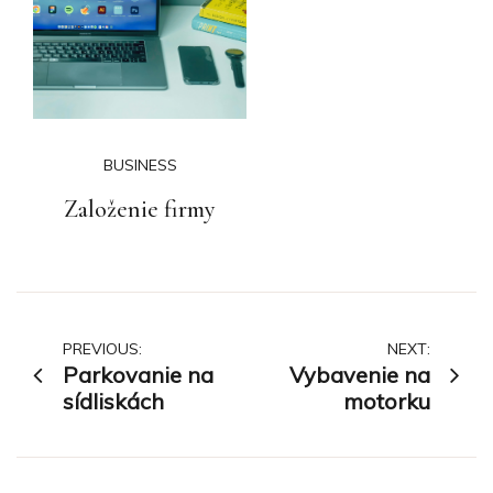
BUSINESS
Založenie firmy
Navigace
PREVIOUS:
NEXT:
Parkovanie na
Vybavenie na
pro
sídliskách
motorku
příspěvek