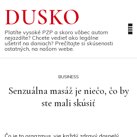
Skip
DUSKO
to
content
Platíte vysoké PZP a skoro vôbec autom
nejazdíte? Chcete vedieť ako legálne
ušetriť na daniach? Prečítajte si skúsenosti
ostatných, na našom webe.
BUSINESS
Senzuálna masáž je niečo, čo by
ste mali skúsiť
Čo je to orgazmus, vie každý zdravý dospelý