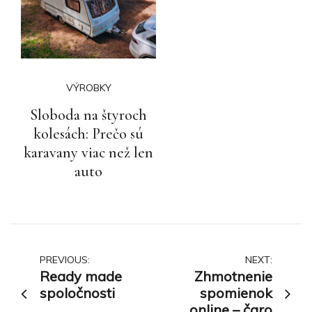
VÝROBKY
Sloboda na štyroch
kolesách: Prečo sú
karavany viac než len
auto
Navigace
PREVIOUS:
NEXT:
Ready made
Zhmotnenie
pro
spoločnosti
spomienok
online – čaro