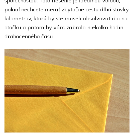
spoločnosťou. Toto riešenie je ideálnou voľbou,
pokiaľ nechcete merať zbytočne cestu
dlhú
stovky
kilometrov, ktorú by ste museli absolvovať iba na
otočku a pritom by vám zabrala niekoľko hodín
drahocenného času.