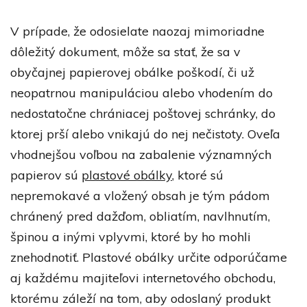
V prípade, že odosielate naozaj mimoriadne
dôležitý dokument, môže sa stať, že sa v
obyčajnej papierovej obálke poškodí, či už
neopatrnou manipuláciou alebo vhodením do
nedostatočne chrániacej poštovej schránky, do
ktorej prší alebo vnikajú do nej nečistoty. Oveľa
vhodnejšou voľbou na zabalenie významných
papierov sú
plastové obálky
, ktoré sú
nepremokavé a vložený obsah je tým pádom
chránený pred dažďom, obliatím, navlhnutím,
špinou a inými vplyvmi, ktoré by ho mohli
znehodnotiť. Plastové obálky určite odporúčame
aj každému majiteľovi internetového obchodu,
ktorému záleží na tom, aby odoslaný produkt